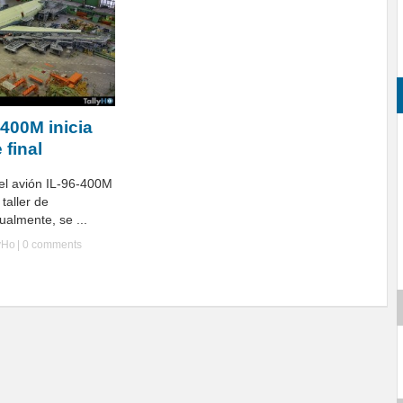
-400M inicia
 final
del avión IL-96-400M
taller de
ualmente, se ...
yHo
|
0 comments