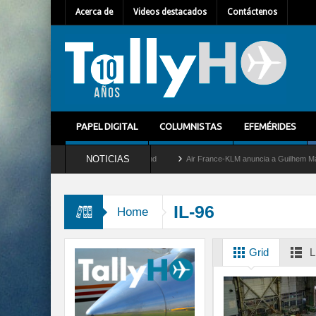
Acerca de
Videos destacados
Contáctenos
PAPEL DIGITAL
COLUMNISTAS
EFEMÉRIDES
NOTICIAS
etira del servicio al C-2 Greyhound
Air France-KLM anuncia a Guilhem Mallet como 
IL-96
Home
Grid
L