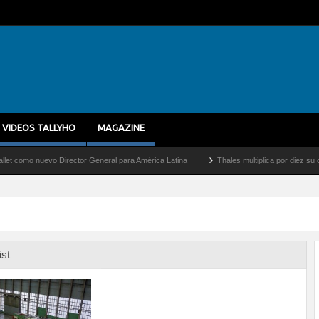
VIDEOS TALLYHO
MAGAZINE
nuevo Director General para América Latina
Thales multiplica por diez su capacidad
ist