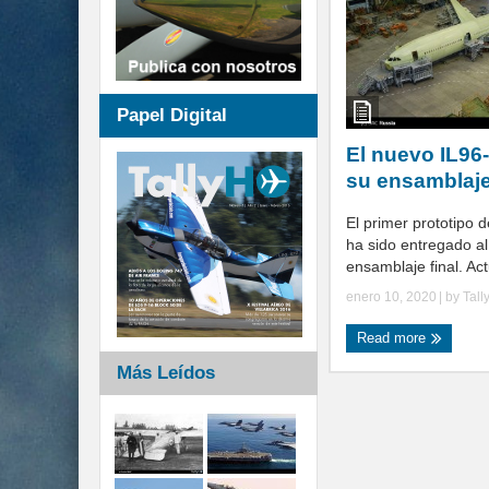
Papel Digital
El nuevo IL96
su ensamblaje
El primer prototipo 
ha sido entregado al 
ensamblaje final. Act
enero 10, 2020
| by
Tall
Read more
Más Leídos