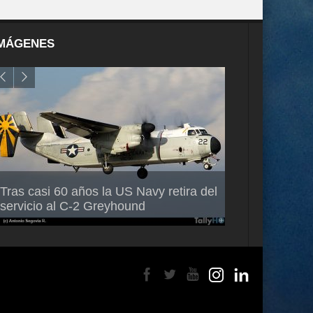
MÁGENES
Air France-KLM anuncia a Guilhem
Thales multipl
Tras casi 60 años la US Navy retira del
Mallet como nuevo Director General
capacidad de 
servicio al C-2 Greyhound
para América Latina
en Brasil