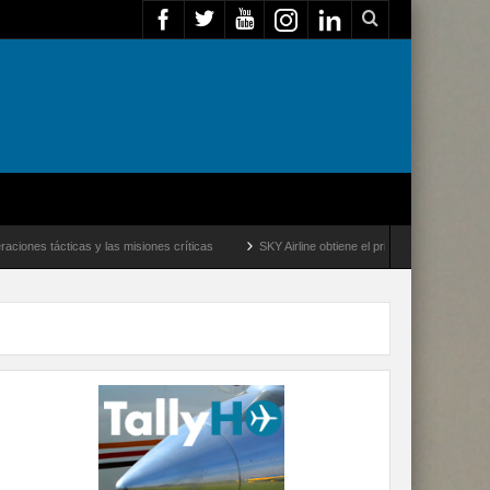
cticas y las misiones críticas
SKY Airline obtiene el primer lugar entre las aerolí