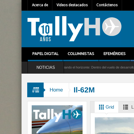
Acerca de
Videos destacados
Contáctenos
PAPEL DIGITAL
COLUMNISTAS
EFEMÉRIDES
NOTICIAS
ón de radares en Brasil
Ampliando el horizonte: Dentro del vuelo de desarrollo más 
Il-62M
Home
Grid
L