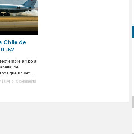
a Chile de
 IL-62
 septiembre arribó al
abella, de
nos que un vet ...
y
TallyHo
|
0 comments