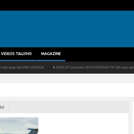
VIDEOS TALLYHO
MAGAZINE
largo del A350-1000ULR
EKOLOT presentó ZEUS PHOENIX PX-100 para operaciones tá
ist