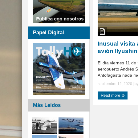
Papel Digital
Inusual visita 
avión Ilyushin
El día viernes 11 de
aeropuerto Andrés S
Antofagasta nada me
septiembre 12, 2020
| b
Read more
Más Leídos