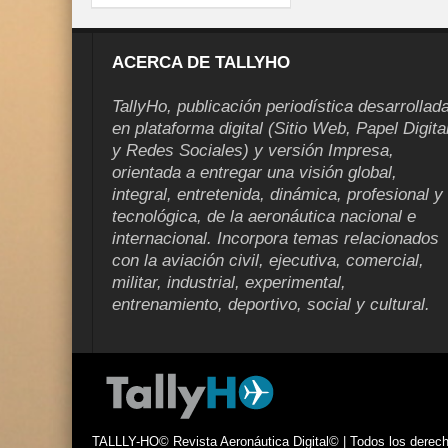
ACERCA DE TALLYHO
TallyHo, publicación periodística desarrollad
en plataforma digital (Sitio Web, Papel Digita
y Redes Sociales) y versión Impresa,
orientada a entregar una visión global,
integral, entretenida, dinámica, profesional y
tecnológica, de la aeronáutica nacional e
internacional. Incorpora temas relacionados
Air France-KLM anuncia a
con la aviación civil, ejecutiva, comercial,
Mallet como nuevo Directo
militar, industrial, experimental,
para América Latina
entrenamiento, deportivo, social y cultural.
TALLLY-HO© Revista Aeronáutica Digital© | Todos los derecho