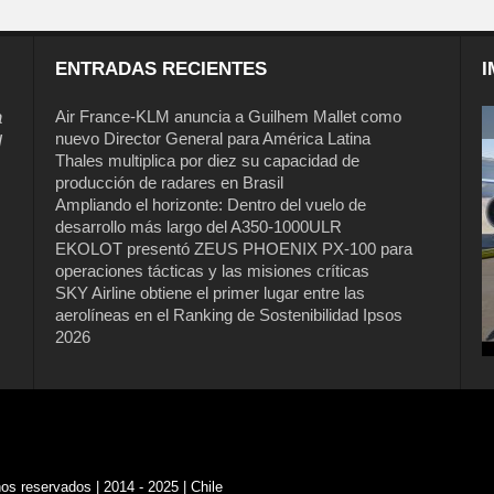
ENTRADAS RECIENTES
I
a
Air France-KLM anuncia a Guilhem Mallet como
nuevo Director General para América Latina
l
Thales multiplica por diez su capacidad de
producción de radares en Brasil
Ampliando el horizonte: Dentro del vuelo de
desarrollo más largo del A350-1000ULR
EKOLOT presentó ZEUS PHOENIX PX-100 para
operaciones tácticas y las misiones críticas
 Guilhem
Thales multiplica por diez su
SKY Airline obtiene el primer lugar entre las
r General
capacidad de producción de radares
aerolíneas en el Ranking de Sostenibilidad Ipsos
en Brasil
2026
s reservados | 2014 - 2025 | Chile