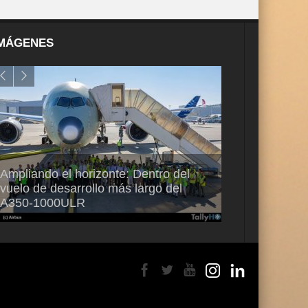
MÁGENES
Ampliando el horizonte: Dentro del
EKOLOT pres
vuelo de desarrollo más largo del
PX-100 para o
A350-1000ULR
las misiones cr