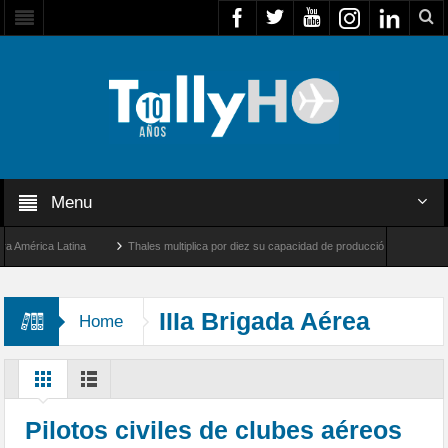
Menu
érica Latina
Thales multiplica por diez su capacidad de producción de radares en Br
Ángeles y Farnborough, Reino Unido
Airbus U030 Flexrotor inicia sus operaciones c
IIIa Brigada Aérea
Home
Pilotos civiles de clubes aéreos