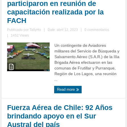
participaron en reunión de
capacitación realizada por la
FACH
Publicado por
TallyHo
|
Date: abril 12, 2023
|
0 commentarios
|
1452 Views
Un contingente de Aviadores
militares del Servicio de Búsqueda y
Salvamento Aéreo (S.A.R.) de la IIIa
Brigada Aérea efectuaron en las
comunas de Frutillar y Purranque,
Región de Los Lagos, una reunión
...
Read more
Fuerza Aérea de Chile: 92 Años
brindando apoyo en el Sur
Austral del país