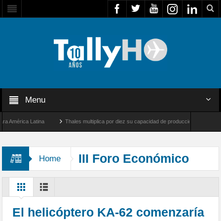
Menu
mérica Latina
Thales multiplica por diez su capacidad de producción de radares en B
 Ángeles y Farnborough, Reino Unido
Airbus U030 Flexrotor inicia sus operaciones 
III Foro Económico
Home
Oriental
El helicóptero KA-62 comenzaría