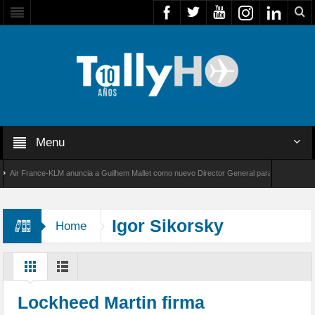
Menu
r France-KLM anuncia a Guilhem Mallet como nuevo Director General para América Latina
 8000 de Bombardier establece un nuevo récord de velocidad entre Los Ángeles y Farnboro
Igor Sikorsky
Home
Lockheed Martin firma