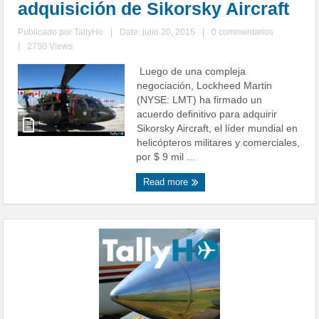
adquisición de Sikorsky Aircraft
Publicado por
TallyHo
|
Date: julio 20, 2015
|
0 commentarios
|
2750 Views
Luego de una compleja
negociación, Lockheed Martin
(NYSE: LMT) ha firmado un
acuerdo definitivo para adquirir
Sikorsky Aircraft, el líder mundial en
helicópteros militares y comerciales,
por $ 9 mil ...
Read more