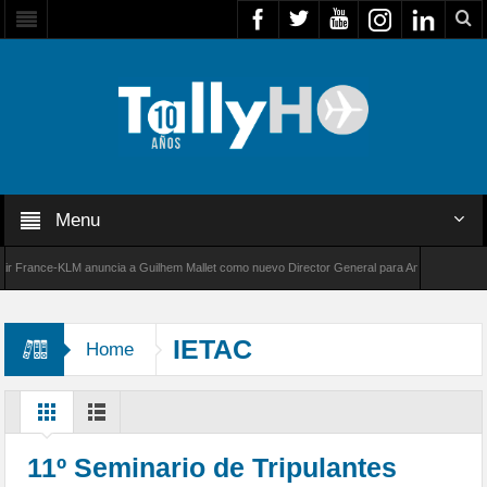
Menu
rance-KLM anuncia a Guilhem Mallet como nuevo Director General para América Latina
00 de Bombardier establece un nuevo récord de velocidad entre Los Ángeles y Farnborough
IETAC
Home
11º Seminario de Tripulantes