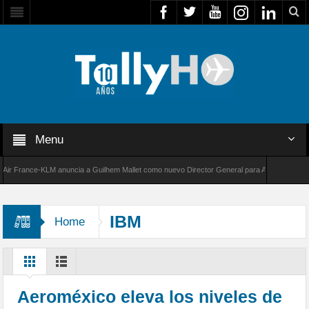
Menu
France-KLM anuncia a Guilhem Mallet como nuevo Director General para América Latina
000 de Bombardier establece un nuevo récord de velocidad entre Los Ángeles y Farnboroug
IBM
Home
Aeroméxico eleva los niveles de