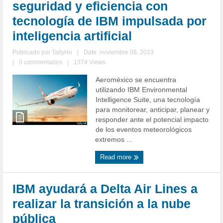
seguridad y eficiencia con
tecnología de IBM impulsada por
inteligencia artificial
Publicado por
TallyHo
|
Date: noviembre 08, 2023
|
0 commentarios
|
1374 Views
Aeroméxico se encuentra
utilizando IBM Environmental
Intelligence Suite, una tecnología
para monitorear, anticipar, planear y
responder ante el potencial impacto
de los eventos meteorológicos
extremos ...
Read more
IBM ayudará a Delta Air Lines a
realizar la transición a la nube
pública