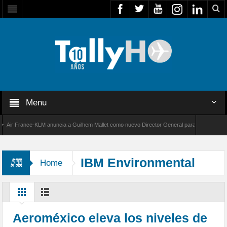
Menu
r France-KLM anuncia a Guilhem Mallet como nuevo Director General para América Latina
 8000 de Bombardier establece un nuevo récord de velocidad entre Los Ángeles y Farnboro
IBM Environmental
Home
Intelligence Suite
Aeroméxico eleva los niveles de