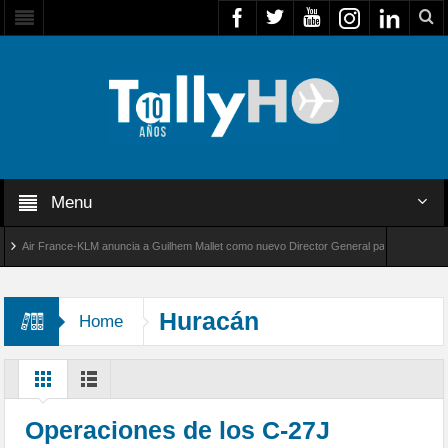
Menu
ir France-KLM anuncia a Guilhem Mallet como nuevo Director General para América Latina
l 8000 de Bombardier establece un nuevo récord de velocidad entre Los Ángeles y Farnbor
Huracán
Home
Operaciones de los C-27J