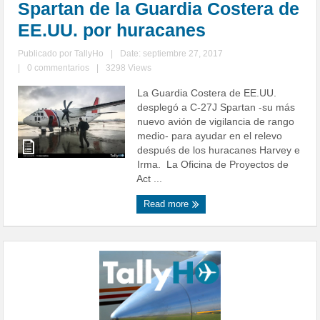
Spartan de la Guardia Costera de
EE.UU. por huracanes
Publicado por
TallyHo
|
Date: septiembre 27, 2017
|
0 commentarios
|
3298 Views
La Guardia Costera de EE.UU.
desplegó a C-27J Spartan -su más
nuevo avión de vigilancia de rango
medio- para ayudar en el relevo
después de los huracanes Harvey e
Irma. La Oficina de Proyectos de
Act ...
Read more