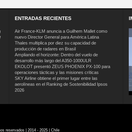
ENTRADAS RECIENTES
I
a
Air France-KLM anuncia a Guilhem Mallet como
nuevo Director General para América Latina
l
Thales multiplica por diez su capacidad de
producción de radares en Brasil
Ampliando el horizonte: Dentro del vuelo de
desarrollo más largo del A350-1000ULR
EKOLOT presentó ZEUS PHOENIX PX-100 para
operaciones tácticas y las misiones críticas
Air France-KLM anuncia a Guilhem
SKY Airline obtiene el primer lugar entre las
Mallet como nuevo Director General
aerolíneas en el Ranking de Sostenibilidad Ipsos
para América Latina
2026
s reservados | 2014 - 2025 | Chile