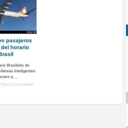
os pasajeros
 del horario
Brasil
ario Brasileño de
Aéreas Inteligentes
ntes q ...
y
TallyHo
|
0 comments