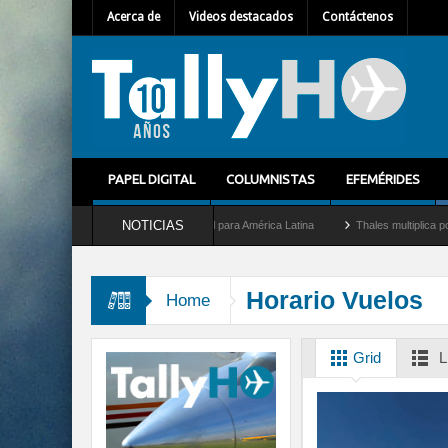
Acerca de
Videos destacados
Contáctenos
PAPEL DIGITAL
COLUMNISTAS
EFEMÉRIDES
NOTICIAS
allet como nuevo Director General para América Latina
Thales multiplica por diez 
Horario Vuelos
Home
Grid
L