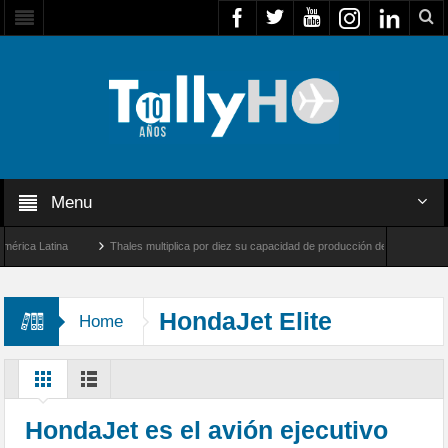
Menu
ca Latina
Thales multiplica por diez su capacidad de producción de radares en Brasil
eles y Farnborough, Reino Unido
Airbus U030 Flexrotor inicia sus operaciones con 
HondaJet Elite
Home
HondaJet es el avión ejecutivo