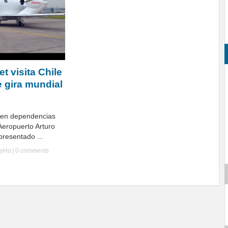
t visita Chile
e gira mundial
, en dependencias
Aeropuerto Arturo
presentado ...
lyHo
|
0 comments