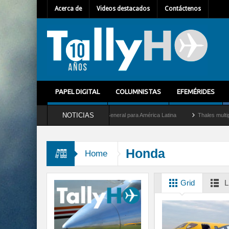
Acerca de
Videos destacados
Contáctenos
PAPEL DIGITAL
COLUMNISTAS
EFEMÉRIDES
NOTICIAS
lhem Mallet como nuevo Director General para América Latina
Thales multiplica por
Honda
Home
Grid
L