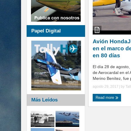
Papel Digital
Avión HondaJe
en el marco d
en 80 días
El día 28 de agosto
de Aerocardal en el 
Merino Benítez, fue 
agosto 29, 2017
| by
Tal
Read more
Más Leídos