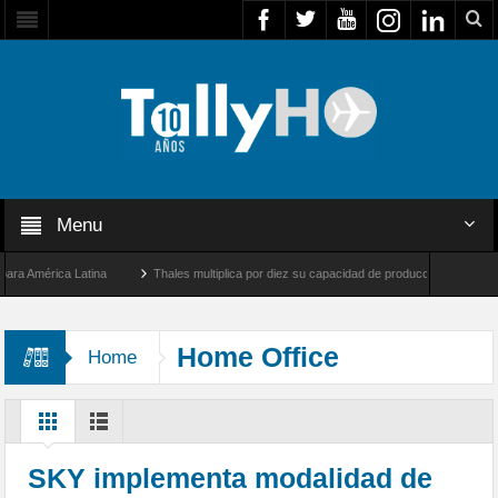
Menu
América Latina
Thales multiplica por diez su capacidad de producción de radares en 
s Ángeles y Farnborough, Reino Unido
Airbus U030 Flexrotor inicia sus operaciones
Home Office
Home
SKY implementa modalidad de