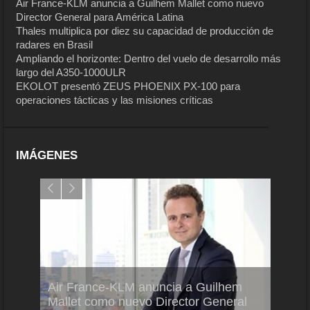
Air France-KLM anuncia a Guilhem Mallet como nuevo
Director General para América Latina
Thales multiplica por diez su capacidad de producción de
radares en Brasil
Ampliando el horizonte: Dentro del vuelo de desarrollo más
largo del A350-1000ULR
EKOLOT presentó ZEUS PHOENIX PX-100 para
operaciones tácticas y las misiones críticas
IMÁGENES
Air France-KLM anuncia a Guilhem
Thale
ra del
Mallet como nuevo Director General
capac