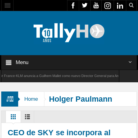
Menu
ance-KLM anuncia a Guilhem Mallet como nuevo Director General para América Latina
0 de Bombardier establece un nuevo récord de velocidad entre Los Ángeles y Farnborough, 
Holger Paulmann
Home
CEO de SKY se incorpora al