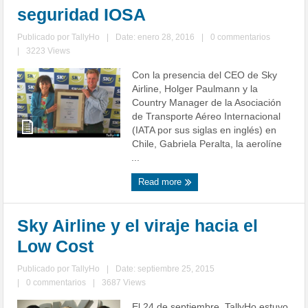
seguridad IOSA
Publicado por
TallyHo
|
Date: enero 28, 2016
|
0 commentarios
|
3223 Views
Con la presencia del CEO de Sky
Airline, Holger Paulmann y la
Country Manager de la Asociación
de Transporte Aéreo Internacional
(IATA por sus siglas en inglés) en
Chile, Gabriela Peralta, la aerolíne
...
Read more
Sky Airline y el viraje hacia el
Low Cost
Publicado por
TallyHo
|
Date: septiembre 25, 2015
|
0 commentarios
|
3687 Views
El 24 de septiembre, TallyHo estuvo