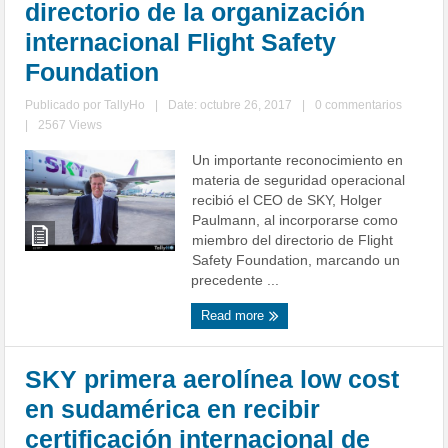
directorio de la organización
internacional Flight Safety
Foundation
Publicado por
TallyHo
|
Date: octubre 26, 2017
|
0 commentarios
|
2567 Views
Un importante reconocimiento en
materia de seguridad operacional
recibió el CEO de SKY, Holger
Paulmann, al incorporarse como
miembro del directorio de Flight
Safety Foundation, marcando un
precedente ...
Read more
SKY primera aerolínea low cost
en sudamérica en recibir
certificación internacional de