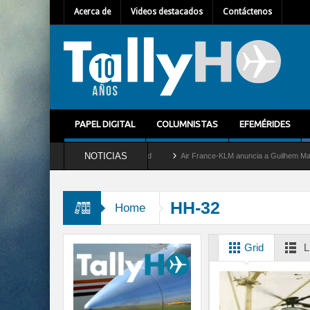
Acerca de
Videos destacados
Contáctenos
PAPEL DIGITAL
COLUMNISTAS
EFEMÉRIDES
NOTICIAS
etira del servicio al C-2 Greyhound
Air France-KLM anuncia a Guilhem Mallet como 
HH-32
Home
Grid
L