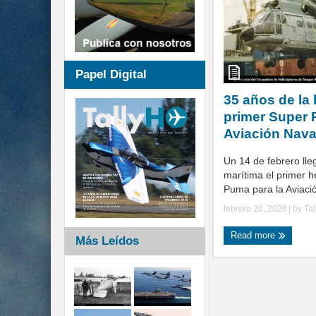
Papel Digital
35 años de la 
primer Super 
Aviación Nava
Un 14 de febrero lle
marítima el primer h
Puma para la Aviación
febrero 20, 2026
| by
Ta
Read more
Más Leídos