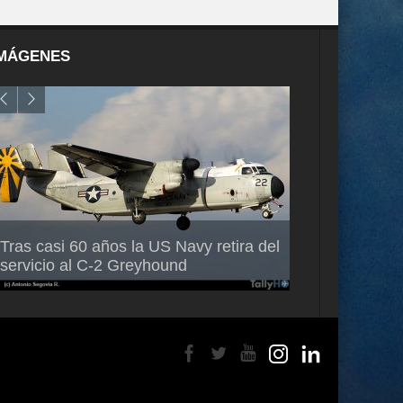
MÁGENES
Air France-KLM anuncia a Guilhem
Thales multipl
Tras casi 60 años la US Navy retira del
Mallet como nuevo Director General
capacidad de 
servicio al C-2 Greyhound
para América Latina
en Brasil