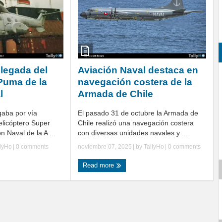
llegada del
Aviación Naval destaca en
Puma de la
navegación costera de la
l
Armada de Chile
gaba por vía
El pasado 31 de octubre la Armada de
elicóptero Super
Chile realizó una navegación costera
 Naval de la A ...
con diversas unidades navales y ...
llyHo
|
0 comments
noviembre 07, 2025
| by
TallyHo
|
0 comments
Read more