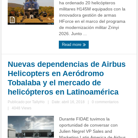
ha ordenado 20 helicópteros
militares H145M equipados con la
innovadora gestión de armas
HForce en el marco del programa
de modernización militar Zrinyi
2026. Junto ...
Read more
Nuevas dependencias de Airbus
Helicopters en Aeródromo
Tobalaba y el mercado de
helicópteros en Latinoamérica
Publicado por
TallyHo
|
Date: abril 16, 2018
|
0 commentarios
|
4048 Views
Durante FIDAE tuvimos la
oportunidad de conversar con
Julien Negrel VP Sales and
Marketing Latin America de Airbus