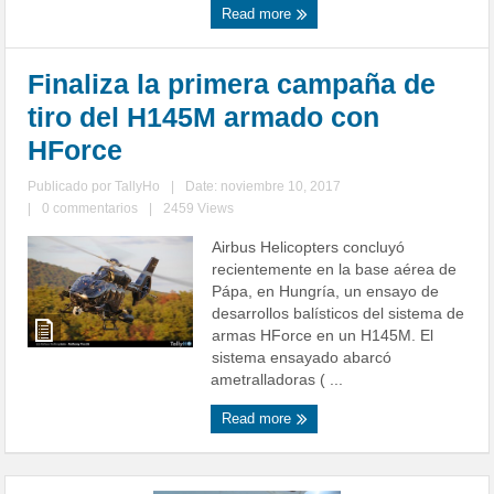
Read more
Finaliza la primera campaña de
tiro del H145M armado con
HForce
Publicado por
TallyHo
|
Date: noviembre 10, 2017
|
0 commentarios
|
2459 Views
Airbus Helicopters concluyó
recientemente en la base aérea de
Pápa, en Hungría, un ensayo de
desarrollos balísticos del sistema de
armas HForce en un H145M. El
sistema ensayado abarcó
ametralladoras ( ...
Read more