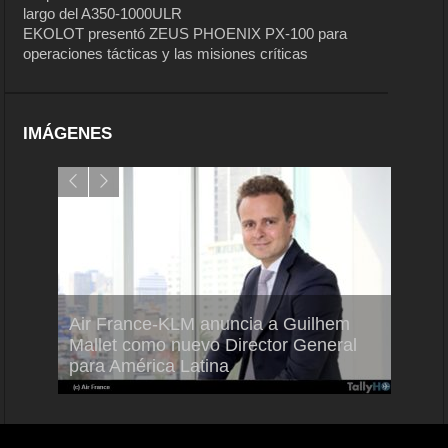
largo del A350-1000ULR
EKOLOT presentó ZEUS PHOENIX PX-100 para
operaciones tácticas y las misiones críticas
IMÁGENES
Air France-KLM anuncia a Guilhem
Thale
ra del
Mallet como nuevo Director General
capac
para América Latina
en Br