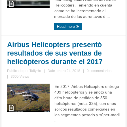
Helicopters. Teniendo en cuenta
como se ha incrementado el
mercado de las aeronaves d ...
Read more
Airbus Helicopters presentó
resultados de sus ventas de
helicópteros durante el 2017
Publicado por
TallyHo
|
Date: enero 24, 2018
|
0 commentarios
|
3605 Views
En 2017, Airbus Helicopters entregó
409 helicópteros y se anotó una
cifra bruta de pedidos de 350
helicópteros (neta: 335), con unos
sólidos resultados comerciales en
los segmentos pesado y súper-medi
...