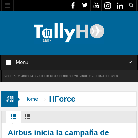
Menu
ce-KLM anuncia a Guilhem Mallet como nuevo Director General para América Latina
de Bombardier establece un nuevo récord de velocidad entre Los Ángeles y Farnborough, R
HForce
Home
Airbus inicia la campaña de