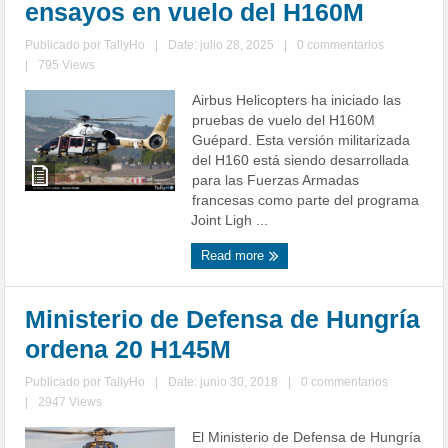
ensayos en vuelo del H160M
Publicado por
TallyHo
|
Date: julio 28, 2025
|
0 commentarios
|
795 Views
Airbus Helicopters ha iniciado las
pruebas de vuelo del H160M
Guépard. Esta versión militarizada
del H160 está siendo desarrollada
para las Fuerzas Armadas
francesas como parte del programa
Joint Ligh ...
Read more
Ministerio de Defensa de Hungría
ordena 20 H145M
Publicado por
TallyHo
|
Date: junio 30, 2018
|
0 commentarios
|
2947 Views
El Ministerio de Defensa de Hungría