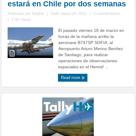
estará en Chile por dos semanas
Publicado por
TallyHo
|
Date: marzo 24, 2022
|
0 commentarios
|
1787 Views
El pasado viernes 18 de marzo en
horas de la mañana arribo la
aeronave B747SP SOFIA, al
Aeropuerto Arturo Merino Benítez
de Santiago, para realizar
operaciones de observaciones
espaciales en el Hemisf ...
Read more