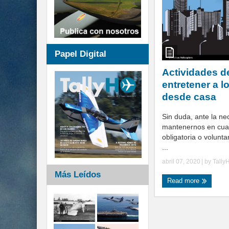
Papel Digital
Actividades d
entretener a l
desde casa
Sin duda, ante la ne
mantenernos en cua
obligatoria o volunt
...
abril 07, 2020
| by
Tally
Más Leídos
Read more