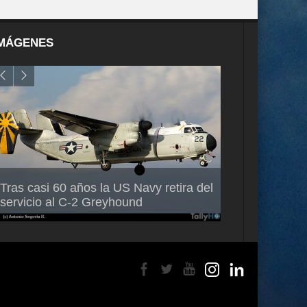
MÁGENES
Air France-KLM anuncia a Guilhem
Thales multipl
Tras casi 60 años la US Navy retira del
Mallet como nuevo Director General
capacidad de 
servicio al C-2 Greyhound
para América Latina
en Brasil