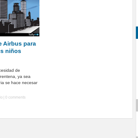
e Airbus para
os niños
cesidad de
rentena, ya sea
aria se hace necesar
Ho
|
0 comments