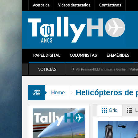
Acerca de
Videos destacados
Contáctenos
PAPEL DIGITAL
COLUMNISTAS
EFEMÉRIDES
NOTICIAS
ira del servicio al C-2 Greyhound
Air France-KLM anuncia a Guilhem Mallet como nu
Helicópteros de 
Home
Grid
L