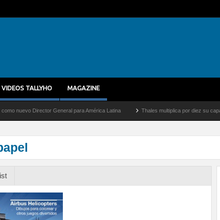
VIDEOS TALLYHO
MAGAZINE
evo Director General para América Latina
Thales multiplica por diez su capacidad d
papel
ist