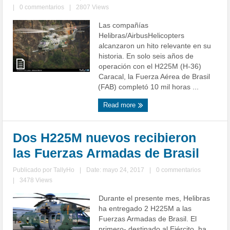
|
0 commentarios
|
2807 Views
Las compañías
Helibras/AirbusHelicopters
alcanzaron un hito relevante en su
historia. En solo seis años de
operación con el H225M (H-36)
Caracal, la Fuerza Aérea de Brasil
(FAB) completó 10 mil horas ...
Read more
Dos H225M nuevos recibieron
las Fuerzas Armadas de Brasil
Publicado por
TallyHo
|
Date: mayo 24, 2017
|
0 commentarios
|
3478 Views
Durante el presente mes, Helibras
ha entregado 2 H225M a las
Fuerzas Armadas de Brasil. El
primero- destinado al Ejército, ha