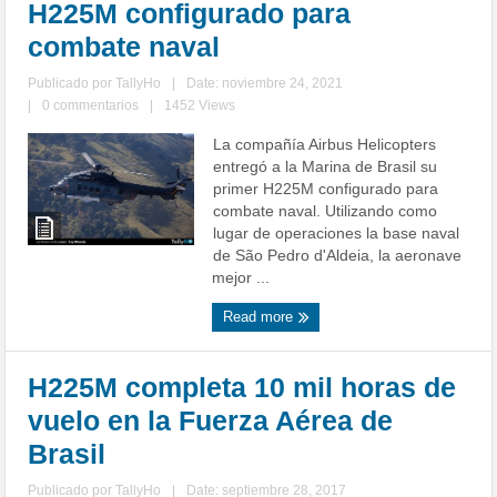
H225M configurado para
combate naval
Publicado por
TallyHo
|
Date: noviembre 24, 2021
|
0 commentarios
|
1452 Views
La compañía Airbus Helicopters
entregó a la Marina de Brasil su
primer H225M configurado para
combate naval. Utilizando como
lugar de operaciones la base naval
de São Pedro d'Aldeia, la aeronave
mejor ...
Read more
H225M completa 10 mil horas de
vuelo en la Fuerza Aérea de
Brasil
Publicado por
TallyHo
|
Date: septiembre 28, 2017