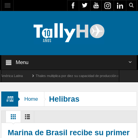
Menu
a Latina
Thales multiplica por diez su capacidad de producción de radares en Brasil
les y Farnborough, Reino Unido
Airbus U030 Flexrotor inicia sus operaciones con l
Helibras
Home
Marina de Brasil recibe su primer