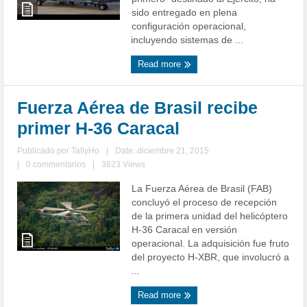
sido entregado en plena
configuración operacional,
incluyendo sistemas de ...
Read more
Fuerza Aérea de Brasil recibe
primer H-36 Caracal
Publicado por
TallyHo
|
Date: diciembre 21, 2015
|
0 commentarios
|
3823 Views
La Fuerza Aérea de Brasil (FAB)
concluyó el proceso de recepción
de la primera unidad del helicóptero
H-36 Caracal en versión
operacional. La adquisición fue fruto
del proyecto H-XBR, que involucró a
...
Read more