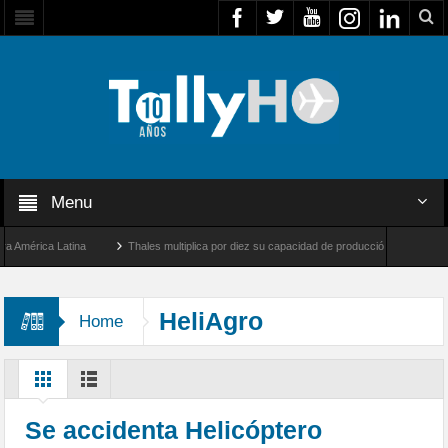
Menu
érica Latina
Thales multiplica por diez su capacidad de producción de radares en Br
Ángeles y Farnborough, Reino Unido
Airbus U030 Flexrotor inicia sus operaciones c
HeliAgro
Home
Se accidenta Helicóptero