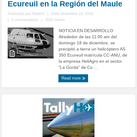
Ecureuil en la Región del Maule
Publicado por
TallyHo
|
Date: diciembre 18, 2016
|
0 commentarios
|
3565 Views
NOTICIA EN DESARROLLO
Alrededor de las 11:00 am del
domingo 18 de diciembre, se
precipitó a tierra un helicóptero AS
350 Ecureuil matrícula CC-ANU, de
la empresa HeliAgro en el sector
"La Gorda" de Cu ...
Read more