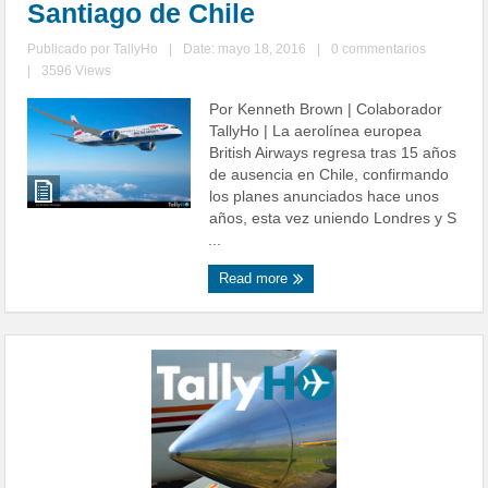
Santiago de Chile
Publicado por
TallyHo
|
Date: mayo 18, 2016
|
0 commentarios
|
3596 Views
Por Kenneth Brown | Colaborador
TallyHo | La aerolínea europea
British Airways regresa tras 15 años
de ausencia en Chile, confirmando
los planes anunciados hace unos
años, esta vez uniendo Londres y S
...
Read more