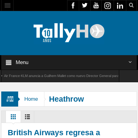
Menu
r France-KLM anuncia a Guilhem Mallet como nuevo Director General para América Latina
 8000 de Bombardier establece un nuevo récord de velocidad entre Los Ángeles y Farnboro
Heathrow
Home
British Airways regresa a