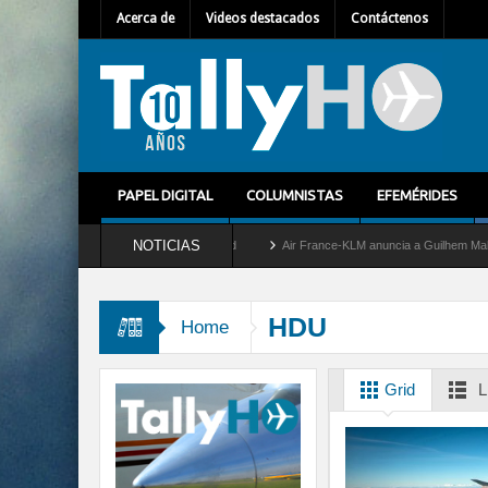
Acerca de
Videos destacados
Contáctenos
PAPEL DIGITAL
COLUMNISTAS
EFEMÉRIDES
NOTICIAS
etira del servicio al C-2 Greyhound
Air France-KLM anuncia a Guilhem Mallet como 
HDU
Home
Grid
L