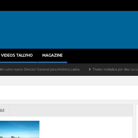
VIDEOS TALLYHO
MAGAZINE
nuevo Director General para América Latina
Thales multiplica por diez su capacidad
ist