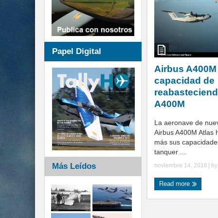
Papel Digital
Airbus A400M
capacidad de
reabasteciend
A400M
La aeronave de nue
Airbus A400M Atlas 
más sus capacidade
tanquer ...
Más Leídos
noviembre 14, 2016
| b
Read more