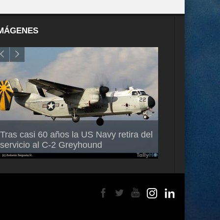
MÁGENES
Air France-KLM anuncia a Guilhem
Thales multipl
Tras casi 60 años la US Navy retira del
Mallet como nuevo Director General
capacidad de 
servicio al C-2 Greyhound
para América Latina
en Brasil