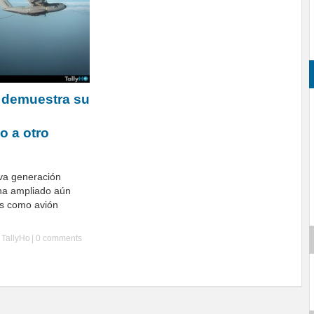
 demuestra su
o a otro
va generación
ha ampliado aún
s como avión
y
TallyHo
|
0 comments