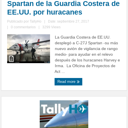
Spartan de la Guardia Costera de
EE.UU. por huracanes
Publicado por
TallyHo
|
Date: septiembre 27, 2017
|
0 commentarios
|
3299 Views
La Guardia Costera de EE.UU.
desplegó a C-27J Spartan -su más
nuevo avión de vigilancia de rango
medio- para ayudar en el relevo
después de los huracanes Harvey e
Irma. La Oficina de Proyectos de
Act ...
Read more