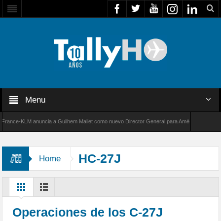
Menu
nce-KLM anuncia a Guilhem Mallet como nuevo Director General para América Latina
 de Bombardier establece un nuevo récord de velocidad entre Los Ángeles y Farnborough, 
HC-27J
Home
Operaciones de los C-27J