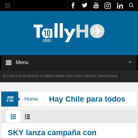
Menu
 France-KLM anuncia a Guilhem Mallet como nuevo Director General para América Latina
8000 de Bombardier establece un nuevo récord de velocidad entre Los Ángeles y Farnborou
Hay Chile para todos
Home
SKY lanza campaña con