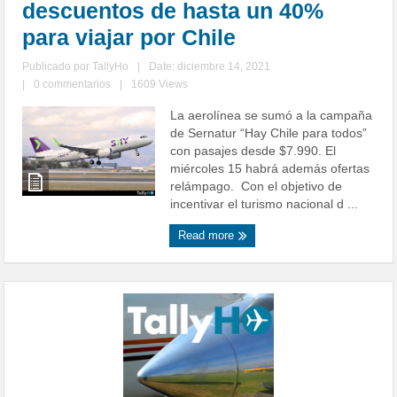
descuentos de hasta un 40%
para viajar por Chile
Publicado por
TallyHo
|
Date: diciembre 14, 2021
|
0 commentarios
|
1609 Views
La aerolínea se sumó a la campaña
de Sernatur “Hay Chile para todos”
con pasajes desde $7.990. El
miércoles 15 habrá además ofertas
relámpago. Con el objetivo de
incentivar el turismo nacional d ...
Read more