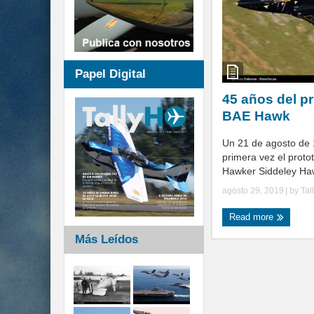
Papel Digital
45 años del pr
BAE Hawk
Un 21 de agosto de 
primera vez el proto
Hawker Siddeley Haw
agosto 29, 2019
| by
Tal
Read more
Más Leídos