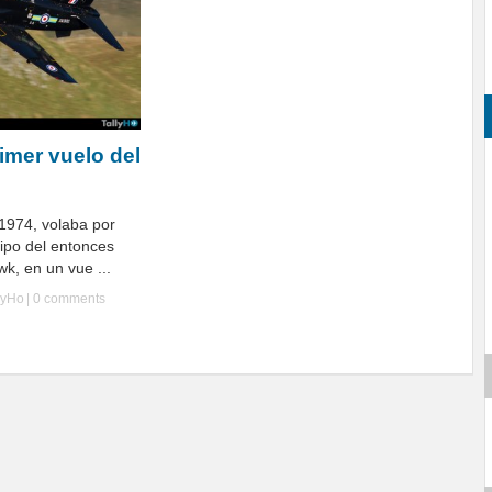
imer vuelo del
1974, volaba por
tipo del entonces
k, en un vue ...
lyHo
|
0 comments