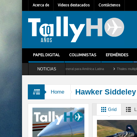
Acerca de
Videos destacados
Contáctenos
PAPEL DIGITAL
COLUMNISTAS
EFEMÉRIDES
NOTICIAS
hem Mallet como nuevo Director General para América Latina
Thales multiplica por 
Hawker Siddeley
Home
Grid
L