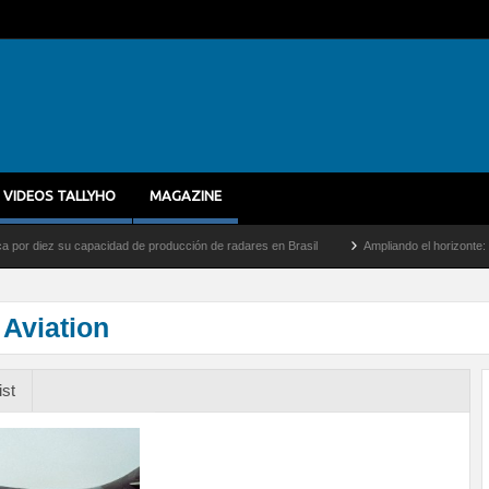
VIDEOS TALLYHO
MAGAZINE
iez su capacidad de producción de radares en Brasil
Ampliando el horizonte: Dentro 
Aviation
ist