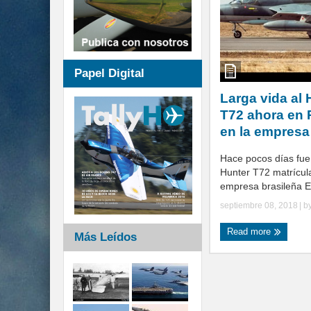
Papel Digital
Larga vida al
T72 ahora en 
en la empres
Hace pocos días fue
Hunter T72 matrícul
empresa brasileña Em
septiembre 08, 2018
| b
Read more
Más Leídos