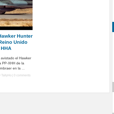
 Hawker Hunter
Reino Unido
a HHA
 avistado el Hawker
a PP-XHH de la
braer en la ...
y
TallyHo
|
0 comments