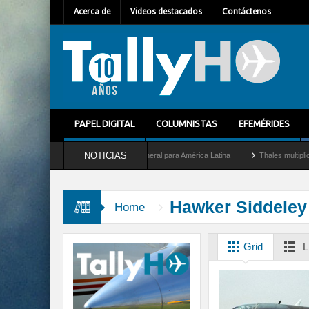
Acerca de
Videos destacados
Contáctenos
PAPEL DIGITAL
COLUMNISTAS
EFEMÉRIDES
NOTICIAS
em Mallet como nuevo Director General para América Latina
Thales multiplica por d
Hawker Siddeley 
Home
Grid
L