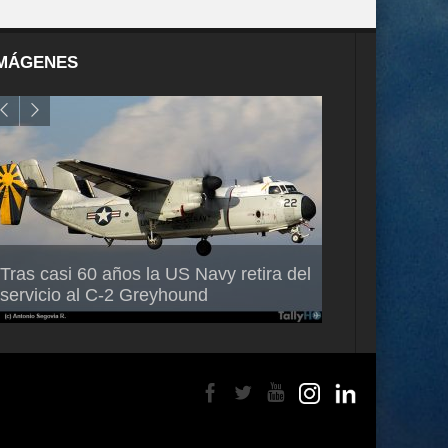
MÁGENES
Air France-KLM anuncia a Guilhem
Thales multipl
Tras casi 60 años la US Navy retira del
Mallet como nuevo Director General
capacidad de 
servicio al C-2 Greyhound
para América Latina
en Brasil