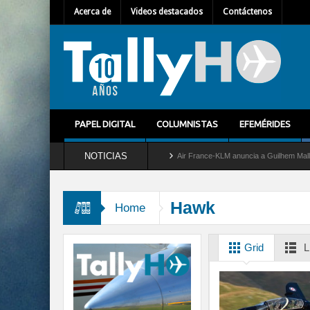
Acerca de
Videos destacados
Contáctenos
PAPEL DIGITAL
COLUMNISTAS
EFEMÉRIDES
NOTICIAS
etira del servicio al C-2 Greyhound
Air France-KLM anuncia a Guilhem Mallet como 
Hawk
Home
Grid
L