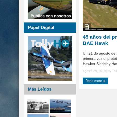
Papel Digital
45 años del pr
BAE Hawk
Un 21 de agosto de 
primera vez el proto
Hawker Siddeley Haw
agosto 29, 2019
| by
Tal
Read more
Más Leídos