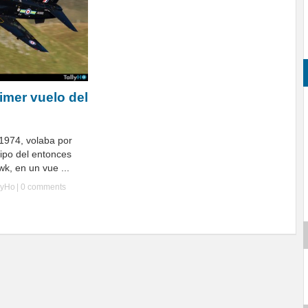
imer vuelo del
1974, volaba por
tipo del entonces
k, en un vue ...
lyHo
|
0 comments