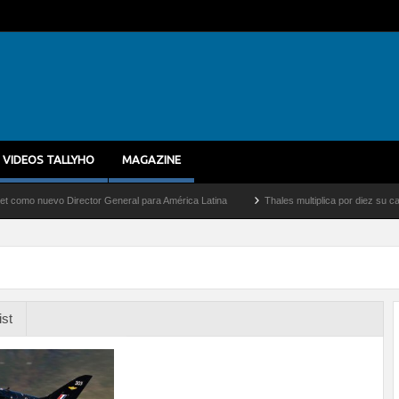
VIDEOS TALLYHO
MAGAZINE
nuevo Director General para América Latina
Thales multiplica por diez su capacidad
ist