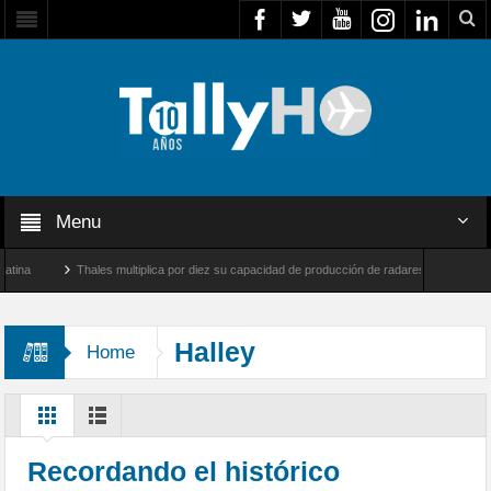
Menu
a
Thales multiplica por diez su capacidad de producción de radares en Brasil
arnborough, Reino Unido
Airbus U030 Flexrotor inicia sus operaciones con la Agenc
Halley
Home
Recordando el histórico