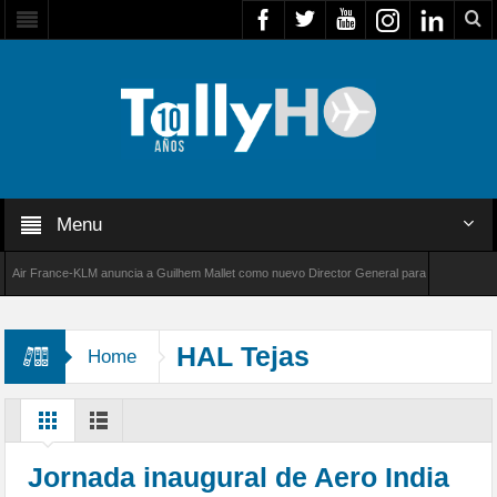
Menu
r France-KLM anuncia a Guilhem Mallet como nuevo Director General para América Latina
 8000 de Bombardier establece un nuevo récord de velocidad entre Los Ángeles y Farnboro
HAL Tejas
Home
Jornada inaugural de Aero India