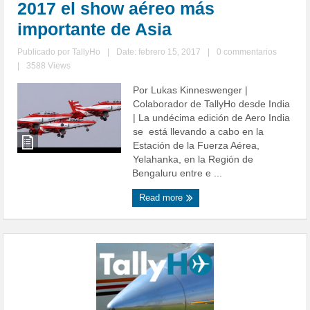
2017 el show aéreo más
importante de Asia
Publicado por
TallyHo
|
Date: febrero 15, 2017
|
0 commentarios
|
3588 Views
Por Lukas Kinneswenger |
Colaborador de TallyHo desde India
| La undécima edición de Aero India
se está llevando a cabo en la
Estación de la Fuerza Aérea,
Yelahanka, en la Región de
Bengaluru entre e ...
Read more