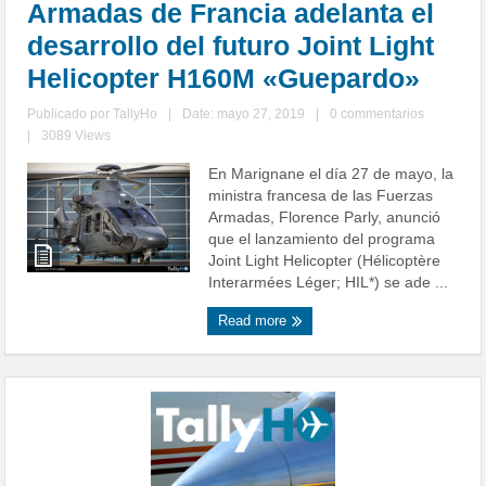
Armadas de Francia adelanta el
desarrollo del futuro Joint Light
Helicopter H160M «Guepardo»
Publicado por
TallyHo
|
Date: mayo 27, 2019
|
0 commentarios
|
3089 Views
En Marignane el día 27 de mayo, la
ministra francesa de las Fuerzas
Armadas, Florence Parly, anunció
que el lanzamiento del programa
Joint Light Helicopter (Hélicoptère
Interarmées Léger; HIL*) se ade ...
Read more