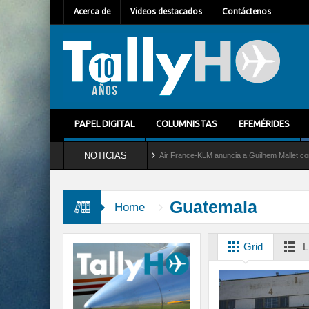
Acerca de
Videos destacados
Contáctenos
PAPEL DIGITAL
COLUMNISTAS
EFEMÉRIDES
NOTICIAS
del servicio al C-2 Greyhound
Air France-KLM anuncia a Guilhem Mallet como nuevo 
Guatemala
Home
Grid
L