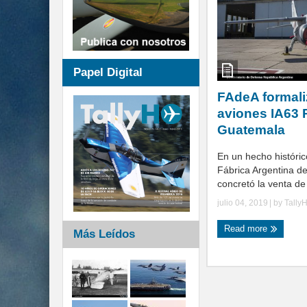
Papel Digital
FAdeA formali
aviones IA63 P
Guatemala
En un hecho histórico
Fábrica Argentina d
concretó la venta de 
julio 04, 2019
| by
Tally
Read more
Más Leídos