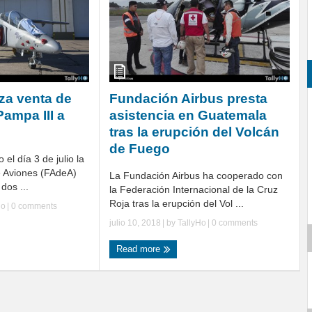
za venta de
Fundación Airbus presta
ampa III a
asistencia en Guatemala
tras la erupción del Volcán
de Fuego
 el día 3 de julio la
e Aviones (FAdeA)
La Fundación Airbus ha cooperado con
dos ...
la Federación Internacional de la Cruz
Roja tras la erupción del Vol ...
Ho
|
0 comments
julio 10, 2018
| by
TallyHo
|
0 comments
Read more