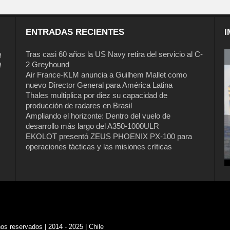
ENTRADAS RECIENTES
I
a
Tras casi 60 años la US Navy retira del servicio al C-
2 Greyhound
l
Air France-KLM anuncia a Guilhem Mallet como
nuevo Director General para América Latina
Thales multiplica por diez su capacidad de
producción de radares en Brasil
Ampliando el horizonte: Dentro del vuelo de
desarrollo más largo del A350-1000ULR
EKOLOT presentó ZEUS PHOENIX PX-100 para
Tras casi 60 años la US Navy retira del
operaciones tácticas y las misiones críticas
servicio al C-2 Greyhound
s reservados | 2014 - 2025 | Chile