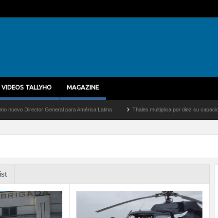
VIDEOS TALLYHO
MAGAZINE
Director General para América Latina
Thales multiplica por diez su capacidad de pr
ist