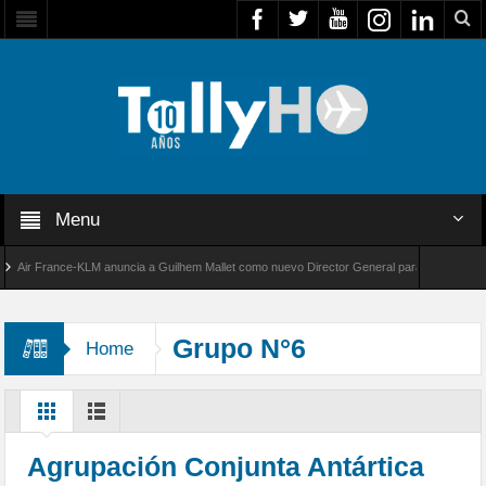
Menu
ir France-KLM anuncia a Guilhem Mallet como nuevo Director General para América Latina
l 8000 de Bombardier establece un nuevo récord de velocidad entre Los Ángeles y Farnbor
Grupo N°6
Home
Agrupación Conjunta Antártica