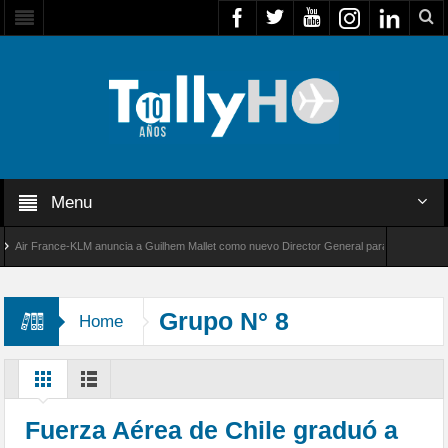
Menu
r France-KLM anuncia a Guilhem Mallet como nuevo Director General para América Latina
 8000 de Bombardier establece un nuevo récord de velocidad entre Los Ángeles y Farnboro
Grupo N° 8
Home
Fuerza Aérea de Chile graduó a