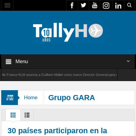
Menu
 France-KLM anuncia a Guilhem Mallet como nuevo Director General para América Latina
8000 de Bombardier establece un nuevo récord de velocidad entre Los Ángeles y Farnborou
Grupo GARA
Home
30 países participaron en la