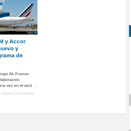
M y Accor
nuevo y
grama de
grupo Air France-
laboración
ra vez en el sect ...
y
TallyHo
|
0 comments