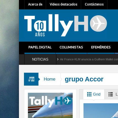
Acerca de
Videos destacados
Contáctenos
PAPEL DIGITAL
COLUMNISTAS
EFEMÉRIDES
NOTICIAS
del servicio al C-2 Greyhound
Air France-KLM anuncia a Guilhem Mallet como nuevo 
grupo Accor
Home
Grid
L