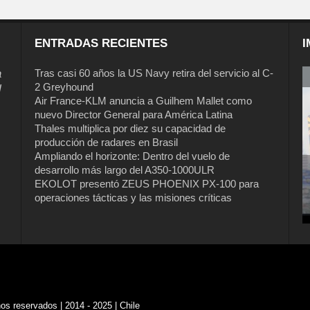
ENTRADAS RECIENTES
I
a
Tras casi 60 años la US Navy retira del servicio al C-
2 Greyhound
l
Air France-KLM anuncia a Guilhem Mallet como
nuevo Director General para América Latina
Thales multiplica por diez su capacidad de
producción de radares en Brasil
Ampliando el horizonte: Dentro del vuelo de
desarrollo más largo del A350-1000ULR
EKOLOT presentó ZEUS PHOENIX PX-100 para
Tras casi 60 años la US Navy retira del
operaciones tácticas y las misiones críticas
servicio al C-2 Greyhound
s reservados | 2014 - 2025 | Chile