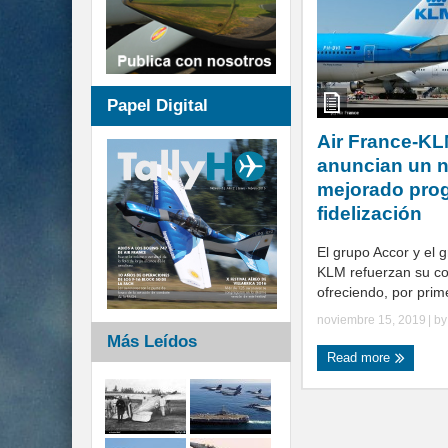
Papel Digital
Air France-KL
anuncian un 
mejorado pro
fidelización
El grupo Accor y el 
KLM refuerzan su co
ofreciendo, por prime
noviembre 15, 2019
| b
Más Leídos
Read more