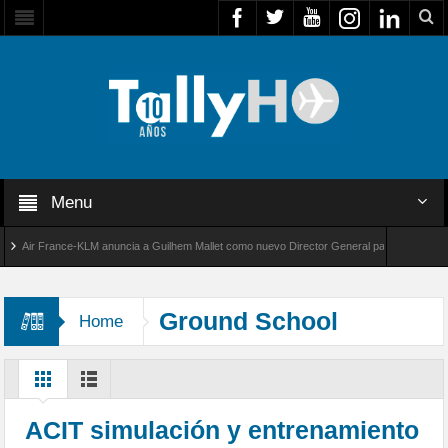
Menu
Air France-KLM anuncia a Guilhem Mallet como nuevo Director General para América Latina
al 8000 de Bombardier establece un nuevo récord de velocidad entre Los Ángeles y Farnbo
Ground School
Home
ACIT simulación y entrenamiento