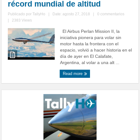
récord mundial de altitud
Publicado por
TallyHo
|
Date: agosto 27, 2018
|
0 commentarios
|
2383 Views
El Airbus Perlan Mission II, la
iniciativa pionera para volar sin
motor hasta la frontera con el
espacio, volvió a hacer historia en el
día de ayer en El Calafate,
Argentina, al volar a una alt ...
Read more