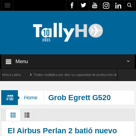
Menu
ca Latina
Thales multiplica por diez su capacidad de producción de radares en Brasil
eles y Farnborough, Reino Unido
Airbus U030 Flexrotor inicia sus operaciones con 
Grob Egrett G520
Home
El Airbus Perlan 2 batió nuevo