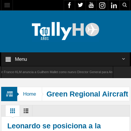
Menu
France-KLM anuncia a Guilhem Mallet como nuevo Director General para América Latina
000 de Bombardier establece un nuevo récord de velocidad entre Los Ángeles y Farnborough
Green Regional Aircraft
Home
Leonardo se posiciona a la