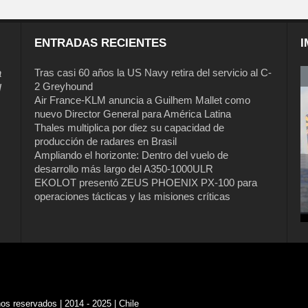
ENTRADAS RECIENTES
I
a
Tras casi 60 años la US Navy retira del servicio al C-
2 Greyhound
l
Air France-KLM anuncia a Guilhem Mallet como
nuevo Director General para América Latina
Thales multiplica por diez su capacidad de
producción de radares en Brasil
Ampliando el horizonte: Dentro del vuelo de
desarrollo más largo del A350-1000ULR
EKOLOT presentó ZEUS PHOENIX PX-100 para
Tras casi 60 años la US Navy retira del
operaciones tácticas y las misiones críticas
servicio al C-2 Greyhound
s reservados | 2014 - 2025 | Chile