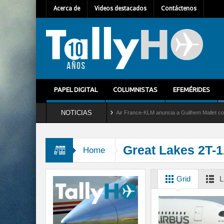
Acerca de
Videos destacados
Contáctenos
PAPEL DIGITAL
COLUMNISTAS
EFEMÉRIDES
NOTICIAS
 del servicio al C-2 Greyhound
Air France-KLM anuncia a Guilhem Mallet como nuevo
Great Lakes 2T-
Home
Grid
L