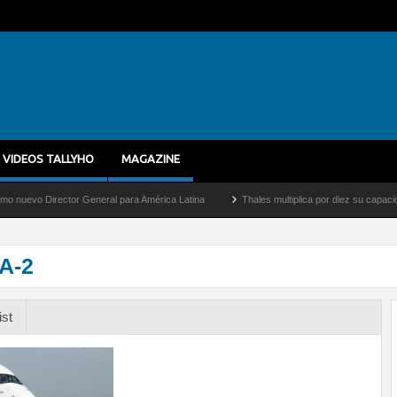
VIDEOS TALLYHO
MAGAZINE
 Director General para América Latina
Thales multiplica por diez su capacidad de p
1A-2
ist