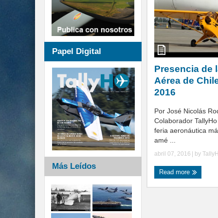
Papel Digital
Presencia de 
Aérea de Chil
2016
Por José Nicolás Ro
Colaborador TallyHo 
feria aeronáutica m
amé ...
abril 07, 2016
| by
Tally
Más Leídos
Read more