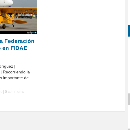
la Federación
e en FIDAE
dríguez |
| Recorriendo la
ás importante de
Ho
|
0 comments