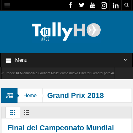
Menu
France-KLM anuncia a Guilhem Mallet como nuevo Director General para América Latina
000 de Bombardier establece un nuevo récord de velocidad entre Los Ángeles y Farnborough
Grand Prix 2018
Home
Final del Campeonato Mundial