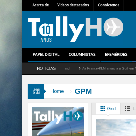
Acerca de
Videos destacados
Contáctenos
PAPEL DIGITAL
COLUMNISTAS
EFEMÉRIDES
NOTICIAS
y retira del servicio al C-2 Greyhound
Air France-KLM anuncia a Guilhem Mallet com
GPM
Home
Grid
L