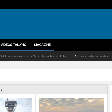
VIDEOS TALLYHO
MAGAZINE
o nuevo Director General para América Latina
Thales multiplica por diez su capaci
ist