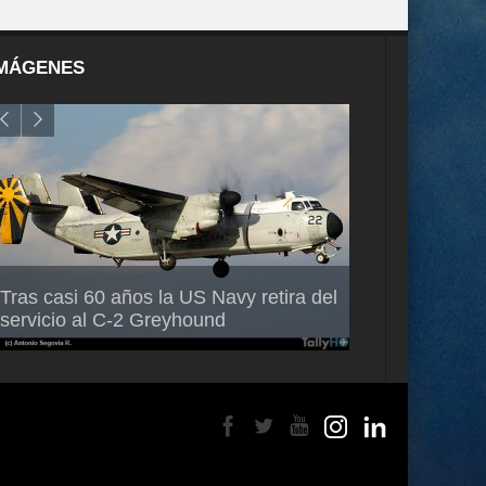
MÁGENES
Air France-KLM anuncia a Guilhem
Thales multipl
Tras casi 60 años la US Navy retira del
Mallet como nuevo Director General
capacidad de 
servicio al C-2 Greyhound
para América Latina
en Brasil