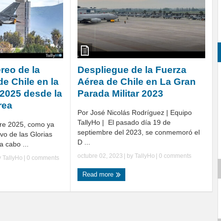
reo de la
Despliegue de la Fuerza
e Chile en la
Aérea de Chile en La Gran
 2025 desde la
Parada Militar 2023
rea
Por José Nicolás Rodríguez | Equipo
TallyHo | El pasado día 19 de
re 2025, como ya
septiembre del 2023, se conmemoró el
vo de las Glorias
D ...
 a cabo ...
octubre 02, 2023
| by
TallyHo
|
0 comments
y
TallyHo
|
0 comments
Read more