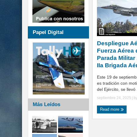
Papel Digital
Despliegue Aé
Fuerza Aérea d
Parada Militar
IIa Brigada Aé
Este 19 de septiemb
es tradición con moti
del Ejército, se llevó
septiembre 24, 2025
| b
Más Leídos
Read more