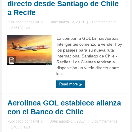
directo desde Santiago de Chile
a Recife
Publicado por
TallyHo
|
Date: marzo 12, 2019
|
0 commentarios
|
3151 Views
La compañía GOL Linhas Aéreas
Inteligentes comenzó a vender hoy
los pasajes para su nueva ruta
internacional Santiago de Chile -
Recifes. Los Clientes tendrán a
disposición un vuelo directo entre
las ...
Read more
Aerolínea GOL establece alianza
con el Banco de Chile
Publicado por
TallyHo
|
Date: agosto 14, 2017
|
0 commentarios
|
2703 Views