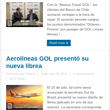
Con la “Alianza Travel GOL", los
clientes del Banco de Chile
sumarán ventajas a la hora de
viajar. El acuerdo permite canjear
los puntos denominados “Dólares-
Premio” por pasajes de GOL Líneas
Aéreas I ...
Read more
Aerolíneas GOL presentó su
nueva librea
Publicado por
TallyHo
|
Date: julio 15, 2015
|
0 commentarios
|
4572 Views
El 15 de julio, tal como tenía
anunciado la aerolínea Gol de
Brasil, presentó su nuevo diseño de
librea aplicado en uno de sus
aviones. La aeronave corresponde