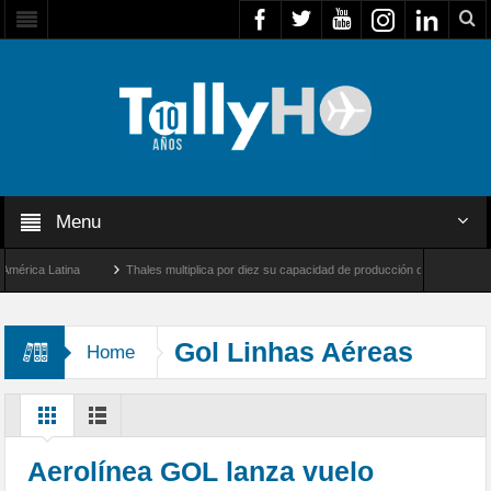
Menu
ca Latina
Thales multiplica por diez su capacidad de producción de radares en Brasi
eles y Farnborough, Reino Unido
Airbus U030 Flexrotor inicia sus operaciones con 
Gol Linhas Aéreas
Home
Inteligentes
Aerolínea GOL lanza vuelo