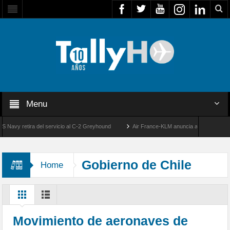
Menu
vy retira del servicio al C-2 Greyhound
Air France-KLM anuncia a Guilhem Mallet co
50 años de la llegada de los primeros F-5E Tigre II de la FACH
Gobierno de Chile
Home
Movimiento de aeronaves de