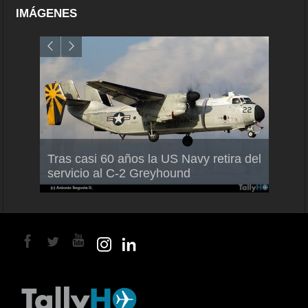
IMÁGENES
Air F
nio
Tras casi 60 años la US Navy retira del
Malle
servicio al C-2 Greyhound
para 