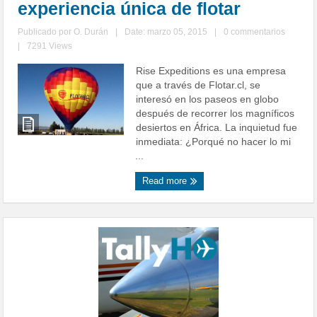
experiencia única de flotar
Publicado por
O. Durán
|
Date: marzo 05, 2015
|
0 commentarios
|
7291 Views
Rise Expeditions es una empresa
que a través de Flotar.cl, se
interesó en los paseos en globo
después de recorrer los magníficos
desiertos en África. La inquietud fue
inmediata: ¿Porqué no hacer lo mi
...
Read more