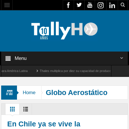
Menu
América Latina
Thales multiplica por diez su capacidad de producción de radares en 
s Ángeles y Farnborough, Reino Unido
Airbus U030 Flexrotor inicia sus operaciones
Globo Aerostático
Home
En Chile ya se vive la