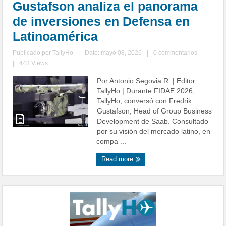
Gustafson analiza el panorama
de inversiones en Defensa en
Latinoamérica
Publicado por
TallyHo
|
Date: mayo 08, 2026
|
0 commentarios
|
443 Views
Por Antonio Segovia R. | Editor
TallyHo | Durante FIDAE 2026,
TallyHo, conversó con Fredrik
Gustafson, Head of Group Business
Development de Saab. Consultado
por su visión del mercado latino, en
compa ...
Read more