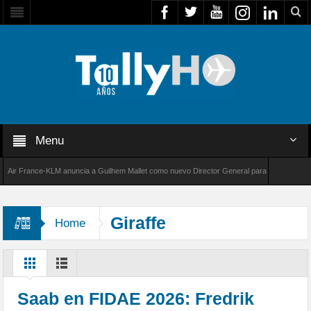
Menu
 France-KLM anuncia a Guilhem Mallet como nuevo Director General para América Latina
 8000 de Bombardier establece un nuevo récord de velocidad entre Los Ángeles y Farnborou
Giraffe
Home
Saab en FIDAE 2026: Fredrik