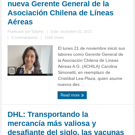
nueva Gerente General de la
Asociación Chilena de Líneas
Aéreas
Publicado por
TallyHo
|
Date: diciembre 02, 2022
|
0 commentarios
|
1686 Views
El lunes 21 de noviembre inició sus
labores como Gerente General de
la Asociación Chilena de Líneas
Aéreas A.G. (ACHILA) Carolina
Simonetti, en reemplazo de
Cristóbal Lea-Plaza, quien asume
nuevos des ...
Read more
DHL: Transportando la
mercancía más valiosa y
desafiante del siglo, las vacunas