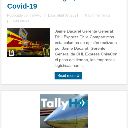
Covid-19
Publicado por
TallyHo
|
Date: abril 07, 2021
|
0 commentarios
|
1690 Views
Jaime Dacaret Gerente General
DHL Express Chile Compartimos
esta columna de opinión realizada
por Jaime Dacaret, Gerente
General de DHL Express ChileCon
el paso del tiempo, las empresas
logísticas han ...
Read more