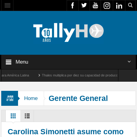
Menu
mérica Latina
Thales multiplica por diez su capacidad de producción de radares en Br
 Ángeles y Farnborough, Reino Unido
Airbus U030 Flexrotor inicia sus operaciones 
Gerente General
Home
Carolina Simonetti asume como