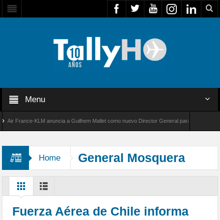
Menu
r France-KLM anuncia a Guilhem Mallet como nuevo Director General para América Latina
 8000 de Bombardier establece un nuevo récord de velocidad entre Los Ángeles y Farnboro
General Mosquera
Home
Fuerza Aérea de Chile informa