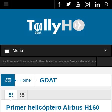
Menu
r France-KLM anuncia a Guilhem Mallet como nuevo Director General para América Latina
 8000 de Bombardier establece un nuevo récord de velocidad entre Los Ángeles y Farnboro
GDAT
Home
Primer helicóptero Airbus H160