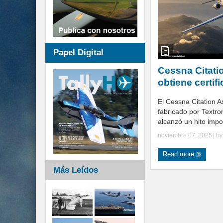
Papel Digital
Cessna Citati
obtiene certif
El Cessna Citation 
fabricado por Textron
alcanzó un hito impor
noviembre 07, 2025
| b
Read more
Más Leídos