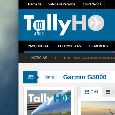
Acerca de
Videos destacados
Contáctenos
PAPEL DIGITAL
COLUMNISTAS
EFEMÉRIDES
NOTICIAS
etira del servicio al C-2 Greyhound
Air France-KLM anuncia a Guilhem Mallet como 
Garmin G5000
Home
Grid
L