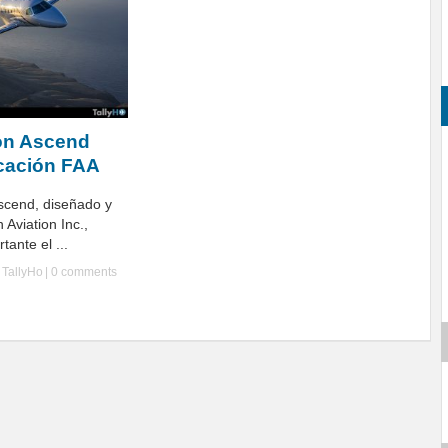
on Ascend
icación FAA
Ascend, diseñado y
 Aviation Inc.,
tante el ...
y
TallyHo
|
0 comments