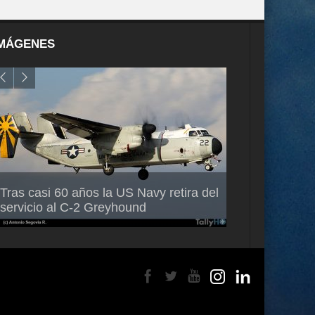
MÁGENES
Air France-KLM anuncia a Guilhem
Thales multipl
Tras casi 60 años la US Navy retira del
Mallet como nuevo Director General
capacidad de 
servicio al C-2 Greyhound
para América Latina
en Brasil