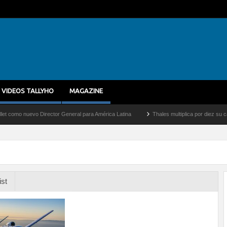
VIDEOS TALLYHO
MAGAZINE
nuevo Director General para América Latina
Thales multiplica por diez su capacidad
ist