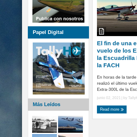
Papel Digital
El fin de una e
vuelo de los 
la Escuadrill
la FACH
En horas de la tard
realizó el último vuel
Extra-300L de la Escu
junio 02, 2021
| by
Tall
Más Leídos
Read more