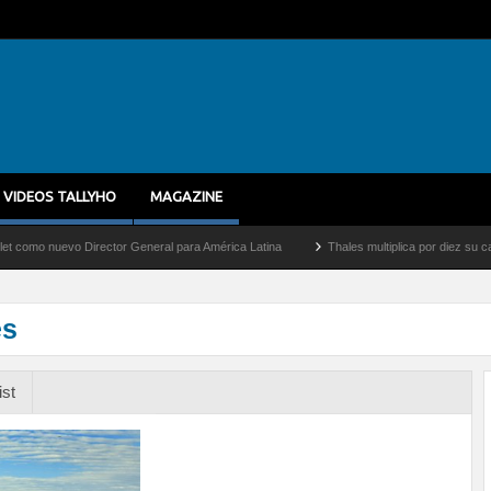
VIDEOS TALLYHO
MAGAZINE
nuevo Director General para América Latina
Thales multiplica por diez su capacidad
es
ist