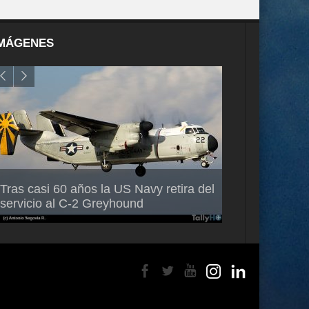
MÁGENES
Air France-KLM anuncia a Guilhem
Thales multipl
Tras casi 60 años la US Navy retira del
Mallet como nuevo Director General
capacidad de 
servicio al C-2 Greyhound
para América Latina
en Brasil