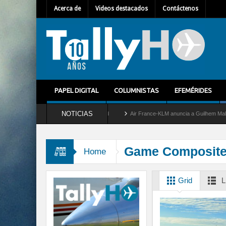
Acerca de
Videos destacados
Contáctenos
PAPEL DIGITAL
COLUMNISTAS
EFEMÉRIDES
NOTICIAS
etira del servicio al C-2 Greyhound
Air France-KLM anuncia a Guilhem Mallet como 
Game Composit
Home
Grid
L