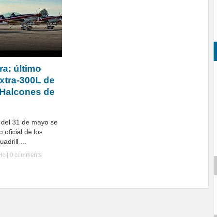
ra: último
Extra-300L de
a Halcones de
e del 31 de mayo se
o oficial de los
adrill ...
yHo
|
0 comments